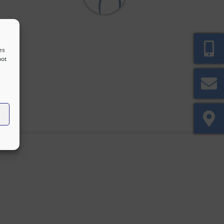
es
bot